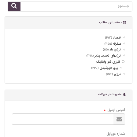
دسته بندی مطالب
اقتصاد
(473)
متفرقه
(355)
انرژی باد
(115)
انرژیهای تجدید پذیر
(398)
انرژی فتو ولتائیک
برق خورشیدی
(330)
انرژی
(574)
عضویت در خبرنامه
آدرس ایمیل
*
شماره موبایل