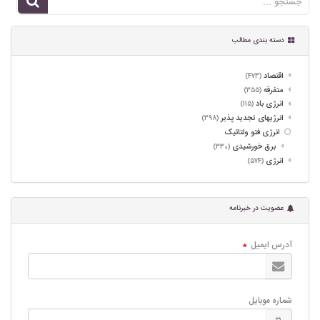
دسته بندی مطالب
اقتصاد
(473)
متفرقه
(355)
انرژی باد
(115)
انرژیهای تجدید پذیر
(398)
انرژی فتو ولتائیک
برق خورشیدی
(330)
انرژی
(574)
عضویت در خبرنامه
آدرس ایمیل
*
شماره موبایل