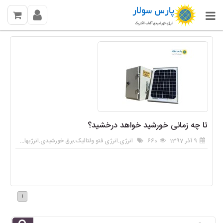
تا چه زمانی خورشید خواهد درخشید؟
9 آذر 1397
660
انرژی
.
انرژی فتو ولتائیک
.
برق خورشیدی
.
انرژیهای تجدید پذیر
1