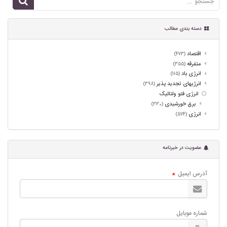
دسته بندی مطالب
اقتصاد
(473)
متفرقه
(355)
انرژی باد
(115)
انرژیهای تجدید پذیر
(398)
انرژی فتو ولتائیک
برق خورشیدی
(330)
انرژی
(574)
عضویت در خبرنامه
آدرس ایمیل
*
شماره موبایل