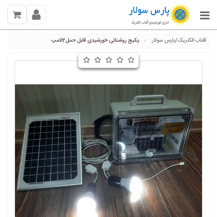
آفتاب الکتریک/پارس سولار.
پکیج روشنائی خورشیدی قابل حمل2لامپ