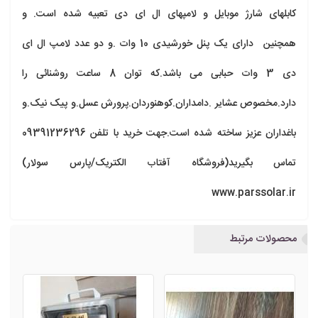
کابلهای شارژ موبایل و لامپهای ال ای دی تعبیه شده است. و 
همچنین  دارای یک پنل خورشیدی 10 وات .و دو عدد لامپ ال ای 
دی 3 وات حبابی می باشد.که توان 8 ساعت روشنائی را 
دارد.مخصوص عشایر .دامداران.کوهنوردان.پرورش عسل.و پیک نیک.و 
باغداران عزیز ساخته شده است.جهت خرید با تلفن 09391236296 
تماس بگیرید(فروشگاه آفتاب الکتریک/پارس سولار) 
www.parssolar.ir
محصولات مرتبط