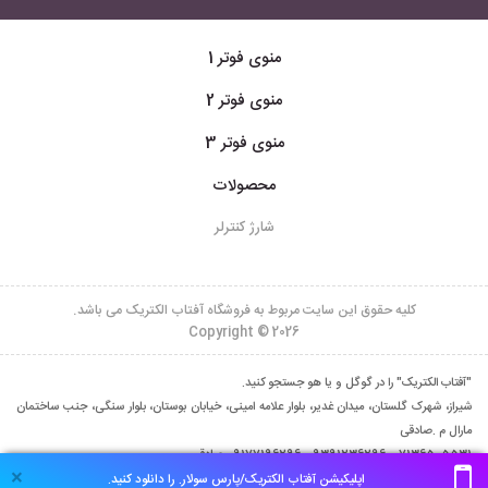
منوی فوتر 1
منوی فوتر 2
منوی فوتر 3
محصولات
شارژ کنترلر
کلیه حقوق این سایت مربوط به فروشگاه آفتاب الکتریک می باشد.
Copyright © 2026
"آفتاب الکتریک" را در گوگل و یا هو جستجو کنید.
شیراز، شهرک گلستان، میدان غدیر، بلوار علامه امینی، خیابان بوستان، بلوار سنگی، جنب ساختمان
مارال م .صادقی
07136505531 ,09177196296-09391236296 صادقی
×
اپلیکیشن آفتاب الکتریک/پارس سولار. را دانلود کنید.