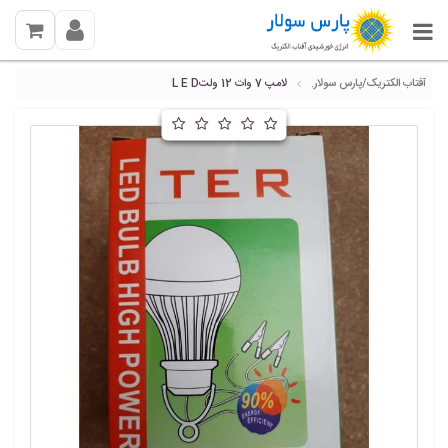
آفتاب الکتریک/پارس سولار.
لامپ 7 وات 12 ولتL E D